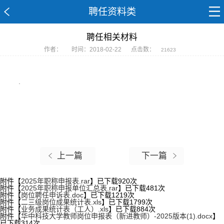
聘任资料类
聘任相关材料
作者：
时间：2018-02-22
点击数：
21623
.
上一篇
下一篇
附件【
2025年职称申报表.rar
】已下载
920
次
附件【
2025年职称申报单位汇总表.rar
】已下载
481
次
附件【
岗位聘任申诉表.doc
】已下载
1219
次
附件【
二三级岗位成果统计表.xls
】已下载
1799
次
附件【
业务成果统计表（工人）.xls
】已下载
884
次
附件【
华中科技大学教师岗位申报表（新进教师）-2025版本(1).docx
】
已下载
314
次