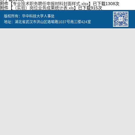
附件【
专业技术职务聘任申报材料封面样式.xlsx
】已下载
1308
次
附件【
（实验）岗位业务成果统计表.xls
】已下载
915
次
版权所有：华中科技大学人事处
地址：湖北省武汉市洪山区珞喻路1037号南三楼424室